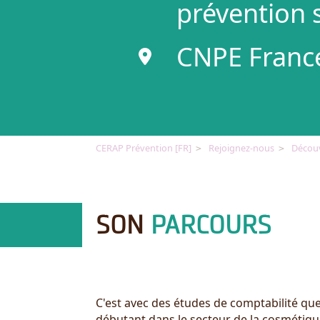
prévention 
CNPE Franc
CERAP Prévention [FR]
Rejoignez-nous
Découv
SON
PARCOURS
C'est avec des études de comptabilité que
débutant dans le secteur de la cosmétiqu