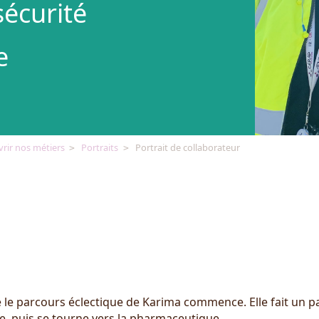
sécurité
e
rir nos métiers
Portraits
Portrait de collaborateur
 le parcours éclectique de Karima commence. Elle fait un pa
e, puis se tourne vers la pharmaceutique.