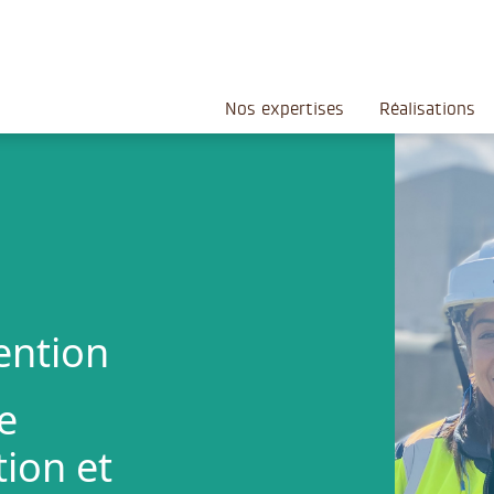
Nos expertises
Réalisations
ention
e
tion et