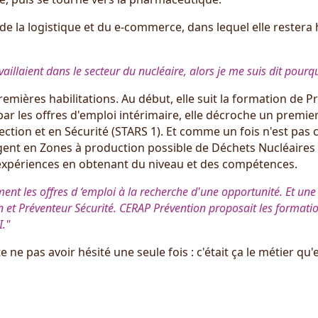
e la logistique et du e-commerce, dans lequel elle restera hu
availlaient dans le secteur du nucléaire, alors je me suis dit pourq
mières habilitations. Au début, elle suit la formation de 
par les offres d'emploi intérimaire, elle décroche un premi
tion et en Sécurité (STARS 1). Et comme un fois n'est pas 
ent en Zones à production possible de Déchets Nucléaires 
s expériences en obtenant du niveau et des compétences.
ment les offres d ‘emploi à la recherche d'une opportunité. Et une
on et Préventeur Sécurité. CERAP Prévention proposait les form
."
ne pas avoir hésité une seule fois : c'était ça le métier qu'el