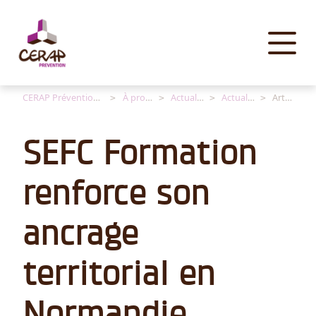
Panneau de gestion des cookies
CERAP Prévention [FR]
À propos
Actualités
Actualités
Article
SEFC Formation
renforce son
ancrage
territorial en
Normandie